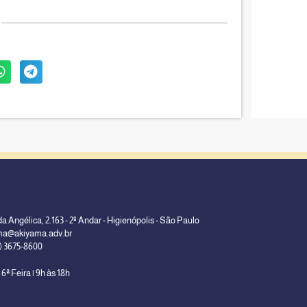
a Angélica, 2.163 - 2º Andar - Higienópolis - São Paulo
ma@akiyama.adv.br
1) 3675-8600
 6ª Feira | 9h às 18h