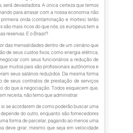
, será devastadora. A única certeza que temos
mando para arrasar com a nossa economia não
a primeira onda (contaminação e mortes) terão
 são mais ricos do que nós, os europeus tem a
s reservas. E o Brasil?
alor das mensalidades dentro de um cenário que
ão de seus custos fixos, como energia elétrica,
negociar com seus funcionários a redução de
 que muitos pais são profissionais autônomos e
veram seus salários reduzidos. Da mesma forma
 de seus contratos de prestação de serviços
co do que a negociação. Todos esquecem que,
em receita, não temo que administrar.
ntre si se acordarem de como poderão buscar uma
m depende do outro, enquanto são fornecedores
uma forma de parcelar, pagando ao menos uma
tuna deve girar, mesmo que seja em velocidade