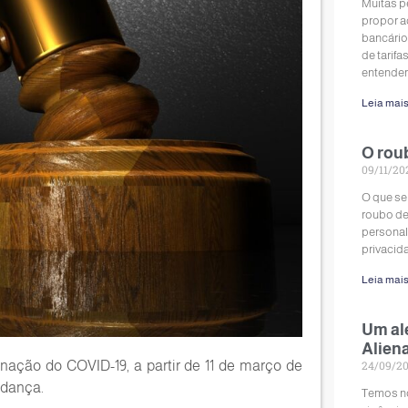
Muitas 
propor a
bancário
de tarif
entendem
Leia mais
O rou
09/11/20
O que se
roubo de
personal
privacid
Leia mais
Um ale
Alien
ção do COVID-19, a partir de 11 de março de
24/09/2
udança.
Temos no