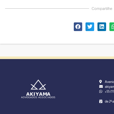
Compartilhe
Avenid
akiya
+55 (1
de 2ª a