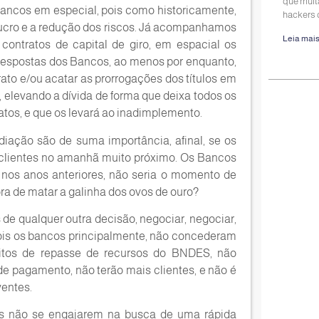
que muit
Bancos em especial, pois como historicamente,
hackers 
 lucro e a redução dos riscos. Já acompanhamos
Leia mais
ontratos de capital de giro, em espacial os
 respostas dos Bancos, ao menos por enquanto,
rato e/ou acatar as prorrogações dos títulos em
, elevando a dívida de forma que deixa todos os
atos, e que os levará ao inadimplemento.
iação são de suma importância, afinal, se os
 clientes no amanhã muito próximo. Os Bancos
 nos anos anteriores, não seria o momento de
ora de matar a galinha dos ovos de ouro?
e qualquer outra decisão, negociar, negociar,
pois os bancos principalmente, não concederam
ditos de repasse de recursos do BNDES, não
de pagamento, não terão mais clientes, e não é
ventes.
es não se engajarem na busca de uma rápida