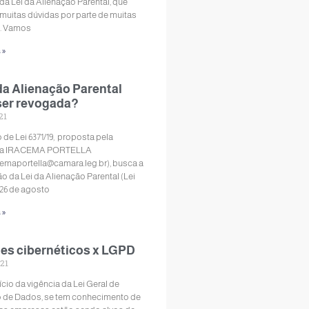
da Lei da Alienação Parental, que
 muitas dúvidas por parte de muitas
. Vamos
 »
da Alienação Parental
ser revogada?
21
 de Lei 6371/19, proposta pela
da IRACEMA PORTELLA
cemaportella@camara.leg.br), busca a
o da Lei da Alienação Parental (Lei
e 26 de agosto
 »
es cibernéticos x LGPD
21
cio da vigência da Lei Geral de
 de Dados, se tem conhecimento de