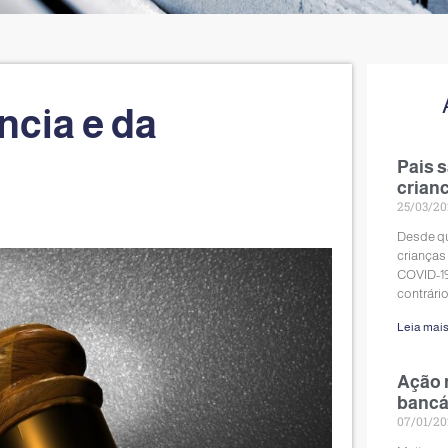
cia e da
Pais 
crian
25/03/2
Desde qu
crianças 
COVID-19
contrário
Leia mais
Ação 
bancá
07/01/2