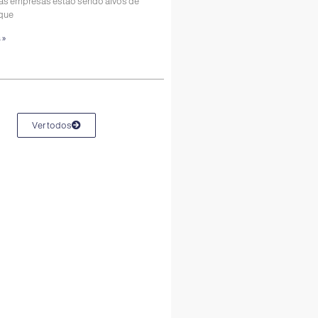
as empresas estão sendo alvos de
que
 »
Ver todos