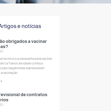
Artigos e notícias
são obrigados a vacinar
cas?
022
e se iniciou a campanha para vacinar
de 5 a 11 anos de idade contra a
, pais negativistas expressaram
 a vacinação.
 »
revisional de contratos
rios
022