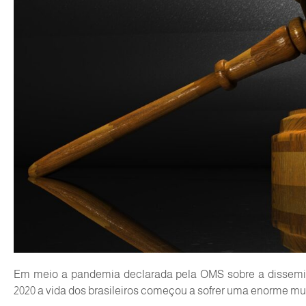
Em meio a pandemia declarada pela OMS sobre a dissemina
2020 a vida dos brasileiros começou a sofrer uma enorme m