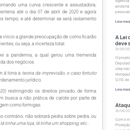
vigência 
tomando uma curva crescente e assustadora,
ainda há
ntena até o dia 07 de abril de 2020 e agora
pessoas
is tempo, e até determinar se será isolamento
Leia mais
e início a grande preocupação de como ficarão
A Lei 
deve 
ntes, ou seja, a incerteza total.
31/08/20
dei a pandemia, a qual gerou uma tremenda
O projeto
da dos negócios.
Deputa
(dep.ira
em à tona a
teoria da imprevisão, o caso fortuito
revogaçã
ordenamento jurídico.
12.318, d
Leia mais
0) restringindo os direitos privado, de forma
m busca a não prática de calote por parte de
urgem como formigas.
Ataqu
30/08/20
 contrário, não sobrará pedra sobre pedra, ou
Com o iní
 lá tinha uma loja, lá tinha um shopping, etc…
Proteção