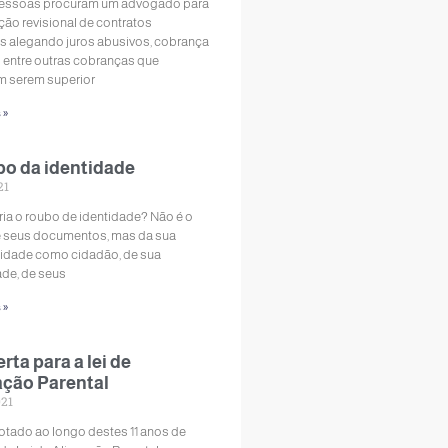
pessoas procuram um advogado para
ção revisional de contratos
s alegando juros abusivos, cobrança
as entre outras cobranças que
 serem superior
 »
bo da identidade
21
ria o roubo de identidade? Não é o
 seus documentos, mas da sua
idade como cidadão, de sua
ade, de seus
 »
rta para a lei de
ação Parental
021
tado ao longo destes 11 anos de