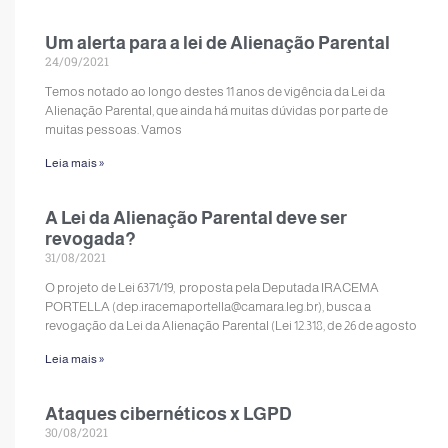
Um alerta para a lei de Alienação Parental
24/09/2021
Temos notado ao longo destes 11 anos de vigência da Lei da
Alienação Parental, que ainda há muitas dúvidas por parte de
muitas pessoas. Vamos
Leia mais »
A Lei da Alienação Parental deve ser
revogada?
31/08/2021
O projeto de Lei 6371/19, proposta pela Deputada IRACEMA
PORTELLA (dep.iracemaportella@camara.leg.br), busca a
revogação da Lei da Alienação Parental (Lei 12.318, de 26 de agosto
Leia mais »
Ataques cibernéticos x LGPD
30/08/2021